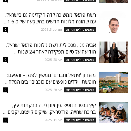
רשת פתאל ממשיכה לדהור קדימה גם בישראל,
עם שמונה מלונות חדשים בהשקעה של כ-1.6...
אוגוסט 3, 2025
נופשים טיולים ותיירות
0
אביה מגן, מנכ"לית רשת מלונות פתאל ישראל,
הודיעה על סיום תפקידה לאחר 24 שנות...
יולי 28, 2025
נופשים טיולים ותיירות
0
מועדון 'פתאל וחברים' ממשיך לפנק – והפעם:
חופשת "ילדים נופשים עם כוכבים" בים המלח...
יולי 20, 2025
נופשים טיולים ותיירות
0
קיץ בכפר הנופש עין זיוון לינה בבקתות עץ,
בריכת שחייה, פודטראק, שייקים קייצים, יקבים,...
יולי 15, 2025
נופשים טיולים ותיירות
0