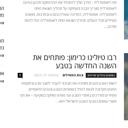
ויזה לאוסטרליה - הדרך שלך להתחיל את ההרפתקה תכנון נסיעה
הח
לאוסטרליה מצריך הבנה מעמיקה על תהליך הוצאת הויזה
לאוסטרליה. אוסטרליה, כמדינה עשירה בטבע ובתרבות, מושכת
מא
מטיילים מכל העולם. תהליך הוצאת הויזה לאוסטרליה יכול להיות
צוו
מורכב,...
חו
נש
רבו טיולינו כרימון: פותחים את
צוו
השנה החדשה בטבע
אט
צוות המטיילים
-
ספטמבר 15, 2025
נופשים טיולים ותיירות
0
צוו
רשות הטבע והגנים מזמינה את הציבור לעבור למצב טבע ובתקופת
החגים הקרובה לצאת לטייל בשמורות הטבע ובגנים הלאומיים.
מסיורים מודרכים באתרי הטבע ועד מופעי מוזיקה בשקיעה – את חגי
תשרי עושים בטבע! הטבע הישראלי הוא...