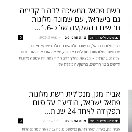
רשת פתאל ממשיכה לדהור קדימה
גם בישראל, עם שמונה מלונות
חדשים בהשקעה של כ-1.6...
צוות המטיילים
-
אוגוסט 3, 2025
נופשים טיולים ותיירות
0
רשת מלונות פתאל, הרשת המלונאית הגדולה בישראל ואחת
מקבוצות המלונאות המובילות באירופה, מאיצה את קצב ההתרחבות
שלה גם בישראל – ומבצעת מהלך רחב היקף לפתיחת שמונה מלונות
חדשים ב 12 חודשים, בהשקעה כוללת של...
אביה מגן, מנכ"לית רשת מלונות
פתאל ישראל, הודיעה על סיום
תפקידה לאחר 24 שנות...
צוות המטיילים
-
יולי 28, 2025
נופשים טיולים ותיירות
0
אביה מגן, בעלת תואר ראשון במשפטים, נחשבת לאחת מהמנהלות