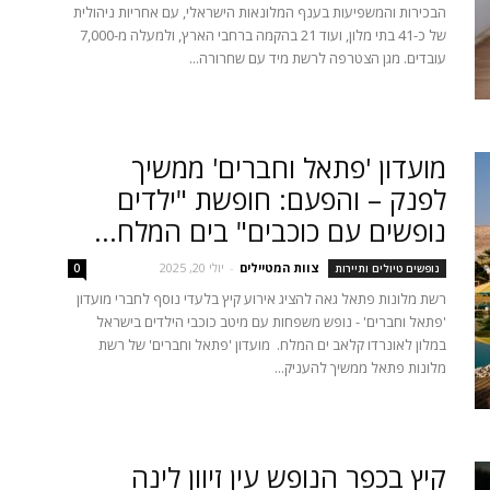
הבכירות והמשפיעות בענף המלונאות הישראלי, עם אחריות ניהולית
של כ-41 בתי מלון, ועוד 21 בהקמה ברחבי הארץ, ולמעלה מ-7,000
עובדים. מגן הצטרפה לרשת מיד עם שחרורה...
מועדון 'פתאל וחברים' ממשיך
לפנק – והפעם: חופשת "ילדים
נופשים עם כוכבים" בים המלח...
צוות המטיילים
-
יולי 20, 2025
נופשים טיולים ותיירות
0
רשת מלונות פתאל גאה להציג אירוע קיץ בלעדי נוסף לחברי מועדון
'פתאל וחברים' - נופש משפחות עם מיטב כוכבי הילדים בישראל
במלון לאונרדו קלאב ים המלח. מועדון 'פתאל וחברים' של רשת
מלונות פתאל ממשיך להעניק...
קיץ בכפר הנופש עין זיוון לינה