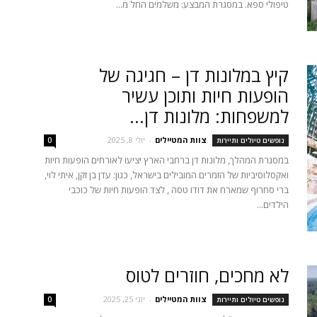
טיפולי ספא. במסגרת המבצע: משלמים החל מ...
קיץ במלונות דן – חגיגה של
הופעות חיות ותוכן עשיר
למשפחות: מלונות דן...
צוות המטיילים
-
יולי 8, 2025
נופשים טיולים ותיירות
0
במסגרת המהלך, מלונות דן ברחבי הארץ יציעו לאורחים הופעות חיות
ואקסלוסיביות של הזמרים המובילים בישראל, כגון: עדן בן זקן, איתי לוי,
ברי סחרוף שמארח את דודו טסה , לצד הופעות חיות של כוכבי
הילדים...
לא מחכים, חוזרים לטוס
צוות המטיילים
-
יוני 25, 2025
נופשים טיולים ותיירות
0