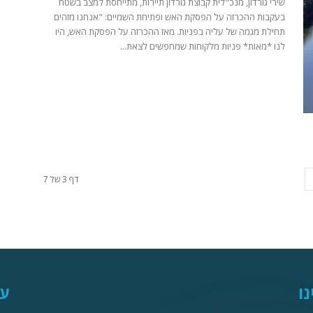
שירי גורדון, מנכ"לית קבוצת גורדון תיירות, מתייחסת למצב בשטח
בעקבות ההכרזה על הפסקת האש ופתיחת השמיים: "אנחנו מזהים
תחילת מגמה של עליה בפניות. מאז ההכרזה על הפסקת האש, היו
לנו *מאות* פניות מלקוחות שמחפשים לצאת...
דף 3 של 7
נו
עק