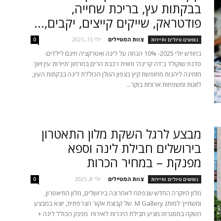
בבקתות עץ, בריכת שחייה,
פודטראק, שייקים קייצים, יקבים,...
צוות המטיילים
-
יולי 15, 2025
נופשים טיולים ותיירות
0
בחודש יולי 2025- 10% הנחה על לינה ואטרקציה חינם לילדים-
סדנת שוקולד ב'דה קרינה' וחווית רכבת הרים בחרמון 'תיירות עין זיוון'
מזמינה ליהנות מחופשת קיץ בצפון הגולן הכוללת לינה בבקתות העץ,
לזוגות ומשפחות ארוחת בוקר...
מבצע לרגל השקת מלון התאטרון
בירושלים חבילת לינה וספא
מפנקת – במחיר הכרות
צוות המטיילים
-
יולי 8, 2025
נופשים טיולים ותיירות
0
מלון היוקרה החדש שנפתח לאחרונה בירושלים, מלון התיאטרון,
ומשתייך למותג M Gallery של קבוצת אקור הצרפתית, יוצא במבצע
השקה במסגרתו מציע חבילת היכרות לאירוח מפנק הכולל לינה +