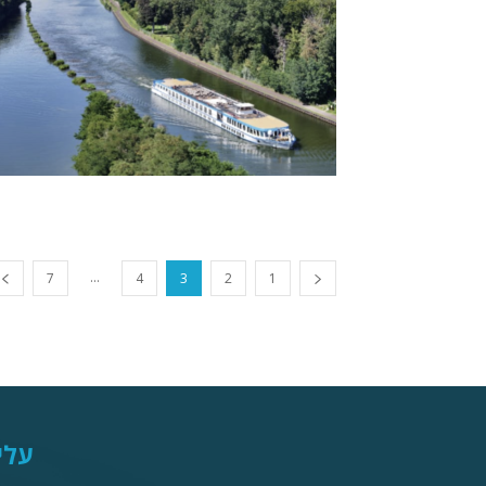
...
7
4
3
2
1
עלי