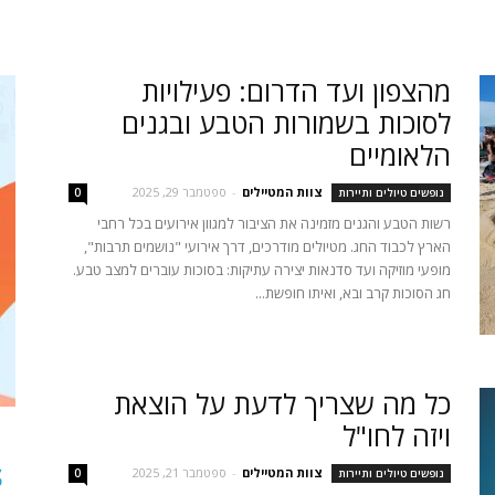
נופשים
מהצפון ועד הדרום: פעילויות
לסוכות בשמורות הטבע ובגנים
הלאומיים
צוות המטיילים
-
ספטמבר 29, 2025
נופשים טיולים ותיירות
טיולים
0
רשות הטבע והגנים מזמינה את הציבור למגוון אירועים בכל רחבי
הארץ לכבוד החג. מטיולים מודרכים, דרך אירועי "נושמים תרבות",
מופעי מוזיקה ועד סדנאות יצירה עתיקות: בסוכות עוברים למצב טבע.
חג הסוכות קרב ובא, ואיתו חופשת...
ותיירות
כל מה שצריך לדעת על הוצאת
ויזה לחו"ל
S
צוות המטיילים
-
ספטמבר 21, 2025
נופשים טיולים ותיירות
0