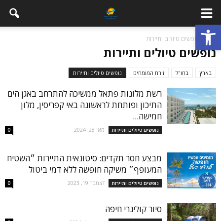
פתח סרגל נגישות
בית
נופשים טיולים ותיירות
נופשים טיולים ותיירות
בארץ
בחו"ל
זירת המומחים
נופשים טיולים ותיירות
רשת מלונות פתאל ממשיכה להתרחב באגן הים
התיכון ופותחת לראשונה באי קפריסין, מלון
חמישה...
מאי 28, 2024
נופשים טיולים ותיירות
0
מבצע חסר תקדים: סיטונאית התיירות ״השטיח
המעופף״ משיקה חופשה ללא דמי ביטול
דצמבר 19, 2023
נופשים טיולים ותיירות
0
סיור קולינרי חיפה