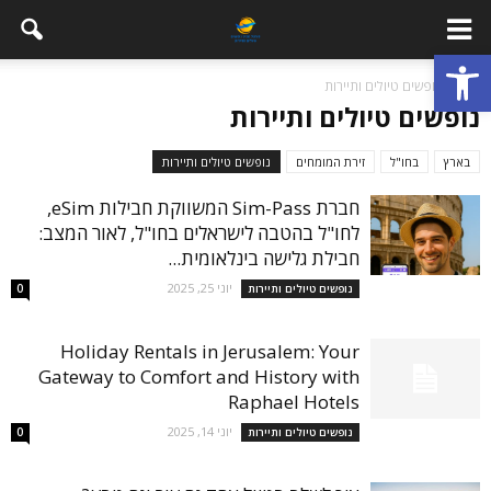
פתח סרגל נגישות
בית
נופשים טיולים ותיירות
נופשים טיולים ותיירות
בארץ
בחו"ל
זירת המומחים
נופשים טיולים ותיירות
חברת Sim-Pass המשווקת חבילות eSim,
לחו"ל בהטבה לישראלים בחו"ל, לאור המצב:
חבילת גלישה בינלאומית...
יוני 25, 2025
נופשים טיולים ותיירות
0
Holiday Rentals in Jerusalem: Your
Gateway to Comfort and History with
Raphael Hotels
יוני 14, 2025
נופשים טיולים ותיירות
0