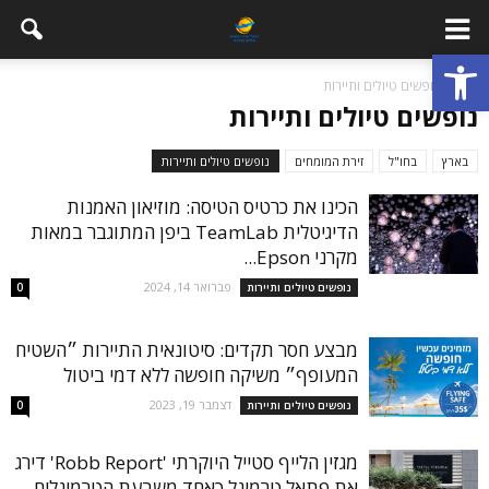
פתח סרגל נגישות
בית
נופשים טיולים ותיירות
נופשים טיולים ותיירות
בארץ
בחו"ל
זירת המומחים
נופשים טיולים ותיירות
הכינו את כרטיס הטיסה: מוזיאון האמנות
הדיגיטלית TeamLab ביפן המתוגבר במאות
מקרני Epson...
פברואר 14, 2024
נופשים טיולים ותיירות
0
מבצע חסר תקדים: סיטונאית התיירות ״השטיח
המעופף״ משיקה חופשה ללא דמי ביטול
דצמבר 19, 2023
נופשים טיולים ותיירות
0
מגזין הלייף סטייל היוקרתי 'Robb Report' דירג
את פתאל טרמינל כאחד משבעת הטרמינלים