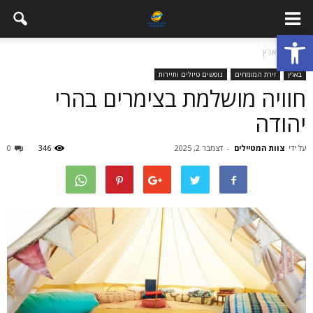
פתח סרגל נגישות
בית
בארץ
בארץ
זירת המומחים
נופשים טיולים ותיירות
חוויה מושלמת בצימרים בהרי
יהודה
על ידי
צוות המטיילים
-
דצמבר 2, 2025
346
0