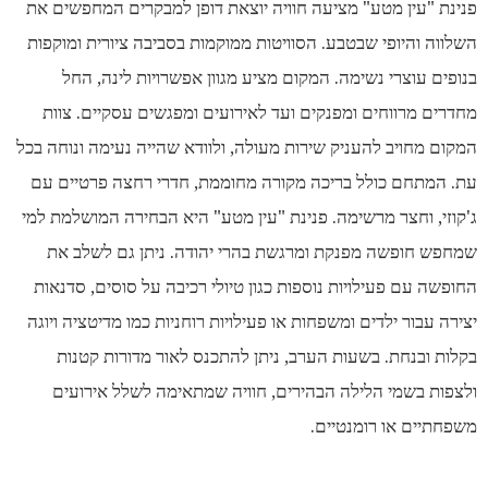
פנינת "עין מטע" מציעה חוויה יוצאת דופן למבקרים המחפשים את
השלווה והיופי שבטבע. הסוויטות ממוקמות בסביבה ציורית ומוקפות
בנופים עוצרי נשימה. המקום מציע מגוון אפשרויות לינה, החל
מחדרים מרווחים ומפנקים ועד לאירועים ומפגשים עסקיים. צוות
המקום מחויב להעניק שירות מעולה, ולוודא שהייה נעימה ונוחה בכל
עת. המתחם כולל בריכה מקורה מחוממת, חדרי רחצה פרטיים עם
ג'קוזי, וחצר מרשימה. פנינת "עין מטע" היא הבחירה המושלמת למי
שמחפש חופשה מפנקת ומרגשת בהרי יהודה. ניתן גם לשלב את
החופשה עם פעילויות נוספות כגון טיולי רכיבה על סוסים, סדנאות
יצירה עבור ילדים ומשפחות או פעילויות רוחניות כמו מדיטציה ויוגה
בקלות ובנחת. בשעות הערב, ניתן להתכנס לאור מדורות קטנות
ולצפות בשמי הלילה הבהירים, חוויה שמתאימה לשלל אירועים
משפחתיים או רומנטיים.