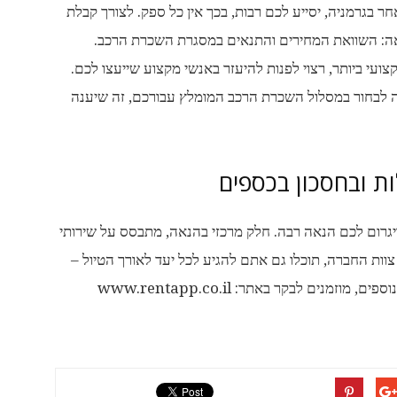
אחר בגרמניה, יסייע לכם רבות, בכך אין כל ספק. לצורך קבלת
אה: השוואת המחירים והתנאים במסגרת השכרת הרכב.
ועי ביותר, רצוי לפנות להיעזר באנשי מקצוע שייעצו לכם.
יהיה לבחור במסלול השכרת הרכב המומלץ עבורכם, זה שיענה
ות ובחסכון בכספים
יגרום לכם הנאה רבה. חלק מרכזי בהנאה, מתבסס על שירותי
 בסיועה של חברת Rentap. בזכות צוות החברה, תוכלו גם אתם להגיע לכל יעד לאורך הטיול –
בהנאה רבה, ובחסכון משמעותי בכספים. לפרטים נוספים, מוזמנים לבקר באתר: www.rentapp.co.il