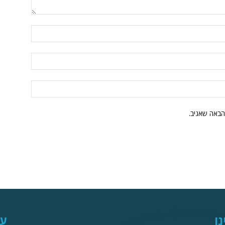
הבאה שאגיב.
נו
עק