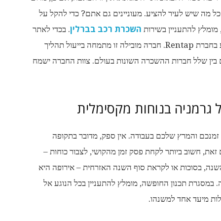
כל מה שיש לעיר להציע. מעוניינים גם אתם? כדי להקל על
השכרת רכב בברלין
מומלץ להתעניין בשירות
. בכדי לאתר
שירות זה במחיר המשתלם ביותר, מומלץ להסתייע בחברת Rentap. חברה מובילה זו מתמחה בייעול תהליך
בין שלל חברות ההשכרה השונות בעולם. צוות החברה ישמח
 גרמניה בנוחות מקסימלית
זמנכם והמרץ שלכם בעבודה. אין ספק, מדובר בתקופה
 זאת, חשוב ביותר לקחת פסק זמן מהקושי, לצבור כוחות –
נה, בסוכות או לקראת סוף השנה האזרחית – אירופה היא
. במסגרת תכנון החופשה, מומלץ להתעניין בכל הנוגע אל
קלות מיעד אחד למשנהו.