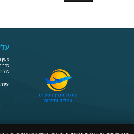
עלי
כתבות 
לכם ל
יצירת