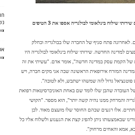
חו
נש
אומרים שאין חכם כבעל ניסיון. שני בעלי ניסיון עם שירותי שילוח בינלאומי לבולגריה אספו את 3 הטיפים
צוו
 לאחרונה פתח סניף של החברה שלו בבולגריה וכחלק
אט
ם למדינה החדשה. שירותי שילוח בינלאומי לבולגריה היו
צוו
לם של הקמת עסק במדינה חדשה", אומר אדם. "עשיתי את זה
המדינה המזרח אירופאית הראשונה שבה אני מקים חברה, ויש
ש פוטנציאל גדול לזה שמשהו ישתבש, ולא לטובה".
בשל העובדה שהבן שלו לומד שם באחת האוניברסיטאות רפואת
לגריה והמרחק ממנו נהיה קשה יותר", הוא מספר. "הקושי
חתיים. אלו רגעים שבהם החוסר שלו מועצם מאוד. לכן
ורינו שבאמצעותו ניתן להפיג קצת את הגעגוע ולשלוח אליו כל
בא, אמא והאחים מרחוק".