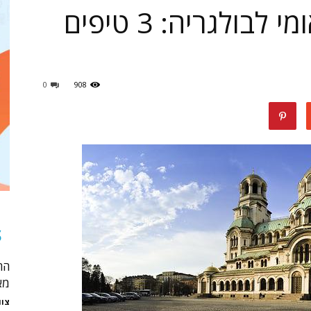
שירותי שילוח בינלאומי לבולגריה: 3 טיפים
נופשים
0
908
טיולים
ותיירות
S
הח
מא
צוו