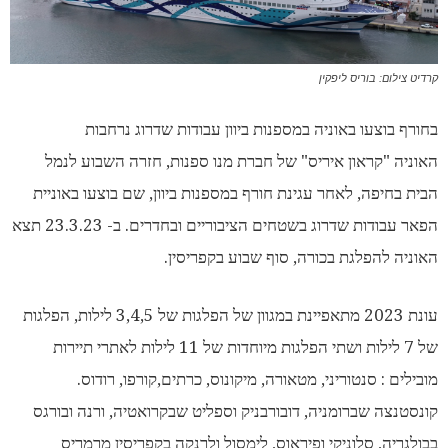
קרדיט צילום: בוריס ליפקין
בחורף בוצעו באוניה במספנות ביוון עבודות שדרוג נרחבות
האוניה "קראון איריס" של חברת מנו ספנות, חזרה השבוע לנמל
הבית בחיפה, לאחר עגינת חורף במספנות ביוון, שם בוצעו באוניית
הפאר עבודות שדרוג בשטחים הציבוריים ובחדרים. ב- 23.3.23 תצא
האוניה להפלגת בכורה, סוף שבוע בקפריסין.
עונת 2023 מתאפיינת במגוון של הפלגות של 3,4,5 לילות, הפלגות
של 7 לילות ושתי הפלגות מיוחדות של 11 לילות לאתרי תיירות
מובילים : סנטוריני, מטאורה, מיקונוס, כרתים,קורפו, רודוס.
קונסטנצה שברומניה, דובורבניק וספליט שבקרואטיה, ורנה ובורגס
בבולגריה, סלוניקי ופיראוס, לימסול ולרנקה בקפריסין מרמריס