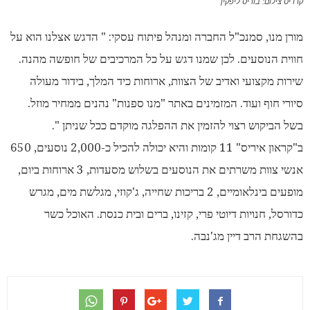
קרדיט צילום: בוריס ליפקין
מורן מנו, סמנכ"ל החברה ומנהל פיתוח עסקי: " הדגש אצלנו הוא על
חווית הנוסעים. לכן שמנו דגש על כל המרכיבים של חופשה מהנה.
שירות מקצועי ואדיב של הצוות, ארוחות כיד המלך, בידור מעולה
סיורי חוף ועוד. המזמינים באתר "מנו ספנות" נהנים ממחיר מוזל.
בשל הביקוש רצוי להזמין את ההפלגה מוקדם ככל שניתן ".
ב"קראון איריס" 11 קומות והיא יכולה להכיל כ-2,000 נוסעים, 650
אנשי צוות משרתים את הנוסעים בשלוש מסעדות, 3 ארוחות ביום,
מופעים בינלאומיים, 2 בריכות שחייה, ג'קוזי, מגלשת מים, מגרש
כדורסל, חנויות דיוטי פרי, קזינו, ברים ובית כנסת. האוכל כשר
בהשגחת הרב דיין מג'נבה.