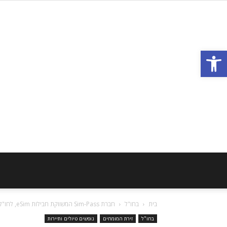
פתח סרגל נגישות
בית
בחו"ל
חברת Sim-Pass המשווקת חבילות eSim, לחו"ל בהטבה לישראלים בחו"ל, לאור המצב: חבילת...
בחו"ל
זירת המומחים
נופשים טיולים ותיירות