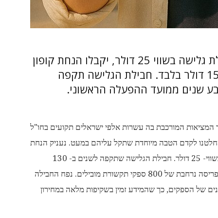
לקוחות שירכשו באתר החברה חבילת גלישה בשווי 25 דולר, יקבלו הנחת קופון
בשווי 10 דולר וישלמו עליה בפועל 15 דולר בלבד. חבילת הגלישה תקפה
ר המציאות המורכבת בה עשרות אלפי ישראלים תקועים בחו"ל
, החלטנו לקדם הטבה מיוחדת שתקל עליהם במעט. נעניק הנחת
10 דולר לחבילת הגלישה (DATA) הפופולארית בשווי- 25 דולר. חבילת הגלישה שתקפה לשנים ב- 130
מדינות, אטרקטיבית והמשתלמת ביותר בשוק, עם פריסה נרחבת של 800 ספקי תקשורת מובילים. נפח החבילה
ים של הספקים, כך שהמידע זמין בשקיפות מלאה במחירון