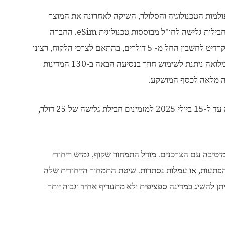
ים מעולמות הטכנולוגיה והסלולר, השיקה לאחרונה את המוצר
הייחודי שלה, המקדם צרכנות נבונה בכל הקשור בחבילות גלישה לחו"ל מבוססות טכנולוגית eSim. החברה
מציעה חבילה גמישה המבוססת על מודל הטענת קרדיט לחשבון החל מ- 5 דולרים, בהתאם לצרכי הלקוח, רצונו
וכיסו. יתרת ההטענה במידה והחבילה לא נוצלה במלואה ניתנת לשימוש חוזר בנסיעה הבאה ב-130 המדינות
ת המיטיבה עם הצרכנים. מודל התמחור שקוף, גמיש וייחודי
תעות, או עמלות נסתרות. שיטת התמחור הייחודית שלה
 להשיג במדינה ספציפית ולא מתעריף אחיד וגבוה יותר