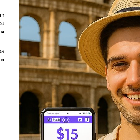
חו
נש
צוו
אט
צוו