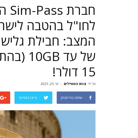
לחו"ל בהטבה לישרא
של עד GB
15 דולר!
על ידי
צוות המטיילים
-
יוני 25, 2025
שתפו בפייסבוק
צייצו בטוויטר