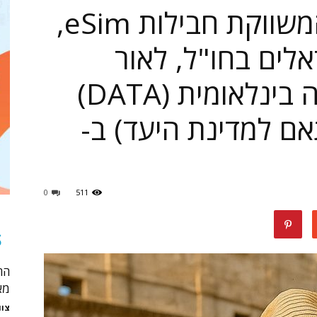
חברת Sim-Pass המשווקת חבילות eSim,
נופשים
לים בחו"ל, לאור
המצב: חבילת גלישה בינלאומית (DATA)
10 (בהתאם למדינת היעד) ב-
טיולים
0
511
ותיירות
S
הח
מא
צוו