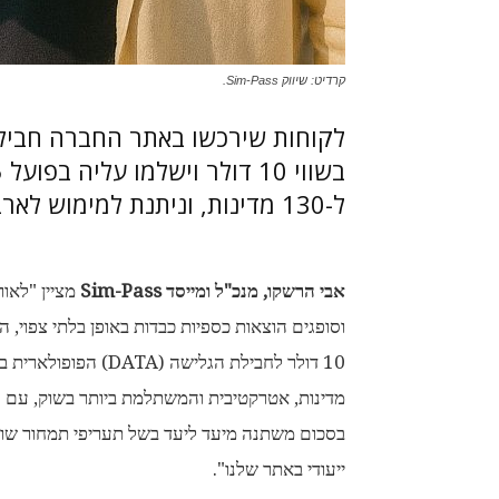
קרדיט: שיווק Sim-Pass.
ל-130 מדינות, וניתנת למימוש לארבע שנים ממועד ההפעלה הראשוני.
אבי
הרשקו, מנכ"ל ומייסד
Sim-Pass
מציין "לאו
וסופגים הוצאות כספיות כבדות באופן בלתי צפוי
בסכום משתנה מיעד ליעד בשל תעריפי תמחור שונ
ייעודי באתר שלנו".