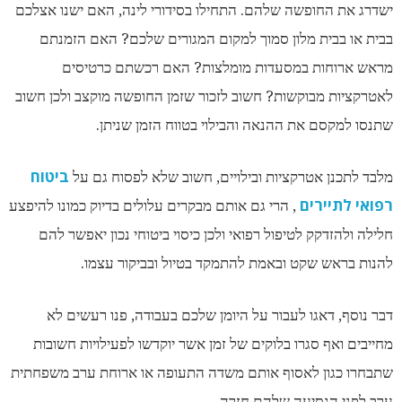
ישדרג את החופשה שלהם. התחילו בסידורי לינה, האם ישנו אצלכם
בבית או בבית מלון סמוך למקום המגורים שלכם?
האם הזמנתם
מראש ארוחות במסעדות מומלצות? האם רכשתם כרטיסים
לאטרקציות מבוקשות? חשוב לזכור שזמן החופשה מוקצב ולכן חשוב
שתנסו למקסם את ההנאה והבילוי בטווח הזמן שניתן.
ביטוח
מלבד לתכנן אטרקציות ובילויים, חשוב שלא לפסוח גם על
רפואי לתיירים
, הרי גם אותם מבקרים עלולים בדיוק כמונו להיפצע
חלילה ולהזדקק לטיפול רפואי ולכן כיסוי ביטוחי נכון יאפשר להם
להנות בראש שקט ובאמת להתמקד בטיול ובביקור עצמו.
דבר נוסף, דאגו לעבור על היומן שלכם בעבודה, פנו רעשים לא
מחייבים ואף סגרו בלוקים של זמן אשר יוקדשו לפעילויות חשובות
שתבחרו כגון לאסוף אותם משדה התעופה או ארוחת ערב משפחתית
ערב לפני הנסיעה שלהם חזרה.