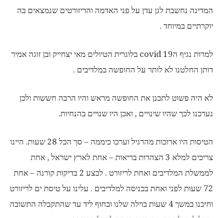
המדינה נחשבת לגן עדן על פני האדמה והריזורטים שנמצאים בה
יוקרתיים במיוחד .
למרות נגיף הcovid 19 בלוגרית הטיולים מאי יצחייק ובן זוגה אמיר
דותן החלטנו לא לותר על החופשה במלדיבים .
לא היה פשוט לתכנן את החופשה מראש והיו הרבה חששות ולכן
נערכנו לכך שהיו שינויים , ואכן היו שנויים בהנחיות.
הטיסות היו ארוכות מהרגיל וערכו כיממה – סך הכל 28 שעות. היינו
צריכים למלא 3 הצהרות בריאות – אחת לארץ ישראל , אחת
לממשלת המלדיבים ואחת לריזורט . לבצע 2 בדיקות קורנה – אחת
72 שעות לפני ואחת בכניסה למלדיבים . עלינו על טיסת ים לריזורט
וחיכנו במשך 4 שעות בוילה שלנו ובחוף ליד עד שהתקבלה התשובה