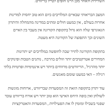
השלילית ולאחר מכן היינו חופים לטייל בריזורט.
המצב הבריאותי שבאיים המלדיבים כיום הוא טוב יחסית למדינות
אחרות בעולם , אין כמעט חולים ומתים במדינה מהמחלה והיתרון
הגאוגרפי שלה הוא גדול בתקופת הקורונה אין מעבר בין האיים
השונים וכך התפוצה של הקורונה היא מעטה.
בתקופת הקורונה לתייר שבה לחופשה במלדיבים יש יתרונות
המחירים אטרקטיבים יותר וזולים בהרבה , נותנים הטבות ופינוקים
יותר מהרגיל , הריזורטים מרווחים ביותר ויש אינטימיות ופרטיות בלתי
רגילה – האי כמעט שומם מאנשים.
עוד יתרון בתקופה הזאת זה המסעדות שבריזורט , ארוחות מוגשות
לשולחן ואין בופה היחס האישי הוא טוב יותר ויש אורח בריזורט עובד
שפנוי בשבילו ומזמין לו את הפעילויות , המסעדות והאטרקציות