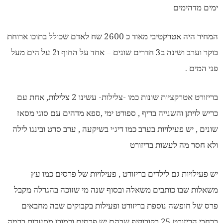
ימים מדהימים
המחיר היה אטרקטיבי מאוד כ 2600 שח לאדם שכולל בתוכו ארוחת
בוקר וערב ושינה ב3 חדרים שונים – אחד על החוף ו2 על הים מעל
פני המים .
בריזורט אטרקציות שונות כמו -צלילות- עשינו 2 צלילות, אחת עם
כריש לויתן והשנייה בריף , ספורט ימי ,ספא מדהים עם סוגי מסאז
שונים , יש פעילויות בערב כמו דיג׳י בשיקעה , ערב סרט ובינגו לילה
ולא חסר מה לעשות בריזורט
יש פעילויות גם לילדים בריזורט , פעילויות של פרסים כמו עץ
משאלות שבו כותבים משאלה ובסוף שנה מי שזוכה בהגרלה מקבל
פרס של חופשה נוספת בריזורט ופעילות בקבוקים שבה מחבאים
ברחבי הריזורט 25 בקובוקיפ שבהם יש פרסים וכמובן מסעדות ברמה