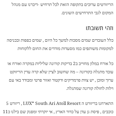
הריזורטים ערוכים בתקופה הזאת לכל תרחיש -דיברנו עם מנהל
המקום לגבי התרחישים השונים.
וזהי תשובתו
כלל העובדים שמים מסכות למשך כל היום , שמים כפפות ובכניסה
למקומות משותפים כמו מסעדות מודדים את החום ללקוחות
כל אורח במלון מחוייב ב2 בדיקות קורונה שליליות במקרה ואורח או
עובד מתגלה כקורונה – מה שחשוב לציין שלא קרה עדין הריזוקט
ערוך ומוכן , יש צוות פרמדיקים ודקטור ואזור פרטי ומבודד באי עם
וילות לחולה קורונה שמתגלה.
התארחנו בריזורט ה LUX* South Ari Atoll Resort , ריזורט 5
כוכבים , פיסת גן עדן על כדור הארץ , אי יוקרתי ומפנק שם בילנו כ11